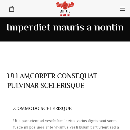
Imperdiet mauris a nontin
ULLAMCORPER CONSEQUAT
PULVINAR SCELERISQUE
COMMODO SCELERISQUE.
Ut a parturient ad vestibulum lectus varius dignistami sarim
fusce mi pos uere ante vivamus vesti bulum part urient sed a