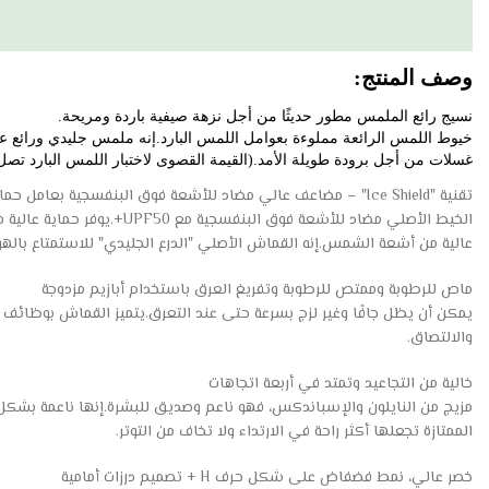
وصف المنتج:
نسيج رائع الملمس مطور حديثًا من أجل نزهة صيفية باردة ومريحة. 
غسلات من أجل برودة طويلة الأمد.(القيمة القصوى لاختبار اللمس البارد تصل إلى 0.25، وهي تتجاوز المعيار 
تقنية "Ice Shield" – مضاعف عالي مضاد للأشعة فوق البنفسجية بعامل حماية من الأشعة فوق البنفسجية 50+ لا يخاف من التعرض لأشعة الشمس
الخيط الأصلي مضاد للأشع
عالية من أشعة الشمس.إنه القماش الأصلي "الدرع الجليدي" للاستمتاع با
ماص للرطوبة وممتص للرطوبة وتفريغ العرق باستخدام أبازيم مزدوجة
يمكن أن يظل جافًا وغير لزج بسرعة حتى عند التعرق.يتميز القماش بوظائف ق
والالتصاق.
خالية من التجاعيد وتمتد في أربعة اتجاهات
مزيج من النايلون والإسباندكس، فهو ناعم وصديق للبشرة.إنها ناعمة بشكل طبي
الممتازة تجعلها أكثر راحة في الارتداء ولا تخاف من التوتر.
خصر عالي، نمط فضفاض على شكل حرف H + تصميم درزات أمامية