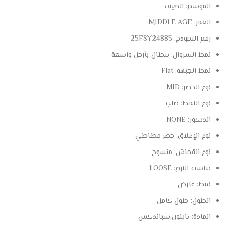
الموسم:
الصيف
العمر:
MIDDLE AGE
رقم النموذج:
25FSY24885
نمط السروال:
بنطال بأرجل واسعة
نمط الجبهة:
Flat
نوع الخصر:
MID
نوع النمط:
صلب
الديكور:
NONE
نوع الإغلاق:
خصر مطاطي
نوع القماش:
منسوج
تناسب النوع:
LOOSE
نمط:
عارض
الطول:
طول كامل
المادة:
نايلون,سباندكس