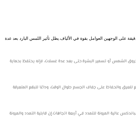
خيوط اللمس الرائعة مملوءة بعوامل اللمس البارد.إنه ملمس جليدي ورائع عند ارتدائه، مما يحقق لمسة جليدية وباردة على البشرة.تتضمن عملية الحياكة الدقيقة على الوجهين العوامل بقوة في الألياف.يظل تأثير اللمس البارد بعد عدة 
على الجلد.لا خوف من حروق الشمس أو تسمير البشرة.حتى بعد عدة غسلات، فإنه يحتفظ بحماية
ع للعرق والحفاظ على جفاف الجسم طوال الوقت، وداعًا للبقع المتعرقة
دكس عالية المرونة للتمدد في أربعة اتجاهات.إن قابلية التمدد والمرونة