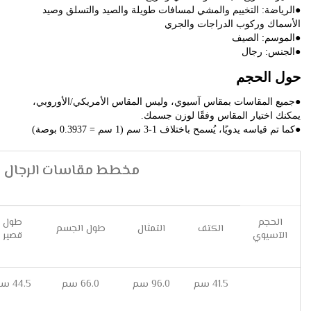
●الرياضة: التخييم والمشي لمسافات طويلة والصيد والتسلق وصيد 
الأسماك وركوب الدراجات والجري
●الموسم: الصيف
●الجنس: رجال
حول الحجم
●جميع المقاسات بمقاس آسيوي، وليس المقاس الأمريكي/الأوروبي، 
يمكنك اختيار المقاس وفقًا لوزن جسمك.
●كما تم قياسه يدويًا، يُسمح باختلاف 1-3 سم (1 سم = 0.3937 بوصة)
مخطط مقاسات الرجال
الحجم
طول
الكتف
التمثال
طول الجسم
الآسيوي
قصير
41.5 سم
96.0 سم
66.0 سم
44.5 سم