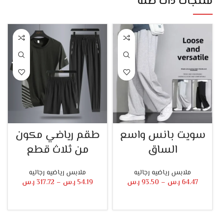
منتجات ذات صلة
سويت بانس واسع
طقم رياضي مكون
الساق
من ثلاث قطع
ملابس رياضيه رجاليه
ملابس رياضيه رجاليه
64.47
ر.س
–
93.50
ر.س
54.19
ر.س
–
317.72
ر.س
تحديد أحد الخيارات
تحديد أحد الخيارات