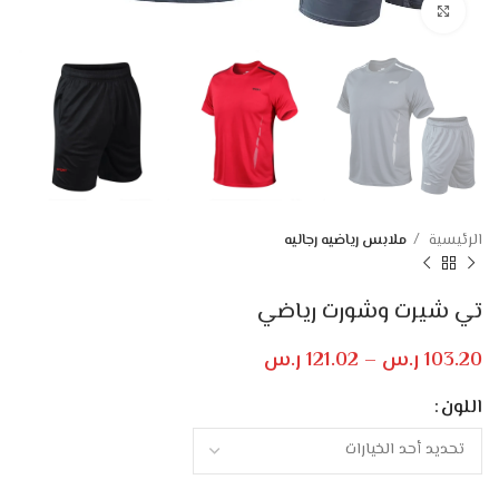
Click to enlarge
الرئيسية
ملابس رياضيه رجاليه
تي شيرت وشورت رياضي
103.20
ر.س
–
121.02
ر.س
اللون