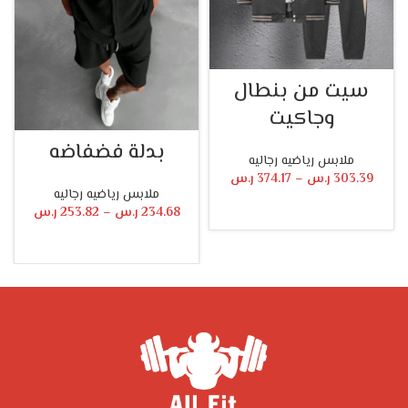
سيت من بنطال
وجاكيت
بدلة فضفاضه
ملابس رياضيه رجاليه
303.39
ر.س
–
374.17
ر.س
ملابس رياضيه رجاليه
234.68
ر.س
–
253.82
ر.س
تحديد أحد الخيارات
تحديد أحد الخيارات