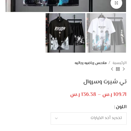
Click to enlarge
الرئيسية
ملابس رياضيه رجاليه
تي شيرت وسروال
109.71
ر.س
–
136.38
ر.س
اللون