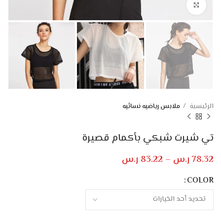
Click to enlarge
الرئيسية
ملابس رياضيه نسائيه
تي شيرت شبكي بأكمام قصيرة
78.32
ر.س
–
83.22
ر.س
COLOR