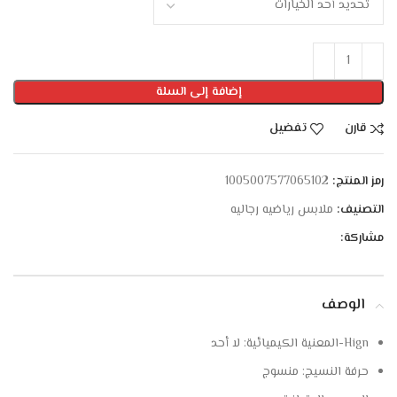
إضافة إلى السلة
قارن
تفضيل
رمز المنتج:
1005007577065102
التصنيف:
ملابس رياضيه رجاليه
مشاركة:
الوصف
Hign-المعنية الكيميائية:
لا أحد
حرفة النسيج:
منسوج