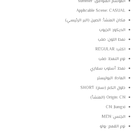
الموسم المتوافق:
summer
Applicable Scene:
CASUAL
مكان المنشأ:
الصين (البر الرئيسي)
الديكور:
الجيوب
نمط اللون:
صلب
اكتب:
REGULAR
نوع النمط:
صلب
نمط:
أسلوب سفاري
المادة:
البوليستر
طول الكم (سم):
SHORT
CN (المنشأ)
Origin:
CN:
Jiangxi
الجنس:
MEN
نوع القمم:
بولو