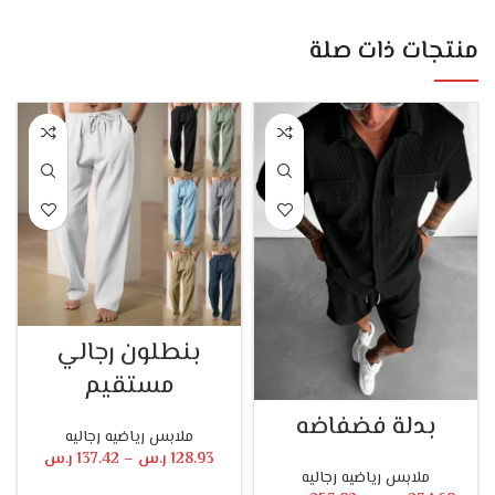
منتجات ذات صلة
بنطلون رجالي
مستقيم
بدلة فضفاضه
ملابس رياضيه رجاليه
128.93
ر.س
–
137.42
ر.س
ملابس رياضيه رجاليه