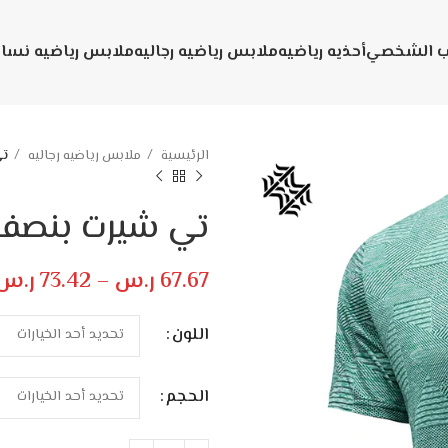
يب الشخصي
أحذيه رياضيه
ملابس رياضيه رجاليه
ملابس رياضيه نسائ
الرئيسية
ملابس رياضيه رجاليه
تي
تي شيرت بنصف
67.67
ر.س
–
73.42
ر.س
اللون
الحجم