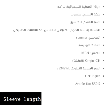
Hign-المعنية الكيميائية:
لا أحد
حرفة النسيج:
منسوج
اسم القسم:
للجنسين
تناسب:
يناسب الحجم الطبيعي للمقاس، خذ مقاسك الطبيعي
الموسم:
summer
المادة:
البوليستر
الجنس:
MEN
CN (المنشأ)
Origin:
اسم العلامة التجارية:
SENBWL
CN:
Fujian
Article No:
85017