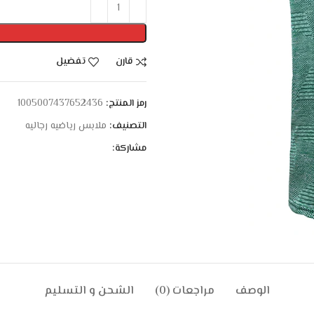
قارن
تفضيل
رمز المنتج:
1005007437652436
التصنيف:
ملابس رياضيه رجاليه
مشاركة:
الوصف
مراجعات (0)
الشحن و التسليم