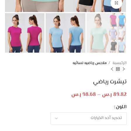
Click to enlarge
الرئيسية
ملابس رياضيه نسائيه
تيشرت رياضي
89.82
ر.س
–
98.68
ر.س
اللون