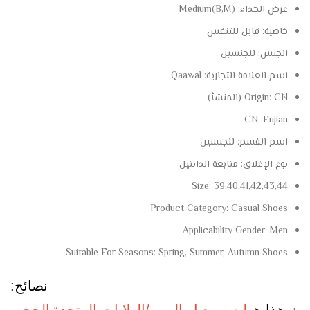
عرض الحذاء:
Medium(B,M)
خاصية:
قابل للتنفس
الجنس:
للجنسين
اسم العلامة التجارية:
Qaawal
CN (المنشأ)
Origin:
CN:
Fujian
اسم القسم:
للجنسين
نوع الإغلاق:
متابعة الدانتيل
Size:
39,40,41,42,43,44
Product Category:
Casual Shoes
Applicability Gender:
Men
Suitable For Seasons:
Spring, Summer, Autumn Shoes
نصائح:
هذا هو
ليس معيار اليورو/الولايات المتحدة
الحجم
.