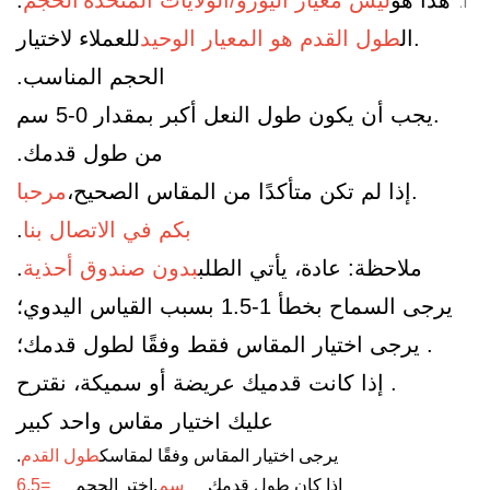
2.ال
طول القدم هو المعيار الوحيد
للعملاء لاختيار
الحجم المناسب.
3.يجب أن يكون طول النعل أكبر بمقدار 0-5 سم
من طول قدمك.
4.إذا لم تكن متأكدًا من المقاس الصحيح،
مرحبا
بكم في الاتصال بنا
.
ملاحظة: عادة، يأتي الطلب
بدون صندوق أحذية
.
يرجى السماح بخطأ 1-1.5 بسبب القياس اليدوي؛
2. يرجى اختيار المقاس فقط وفقًا لطول قدمك؛
3. إذا كانت قدميك عريضة أو سميكة، نقترح
عليك اختيار مقاس واحد كبير
يرجى اختيار المقاس وفقًا لمقاسك
طول القدم
.
إذا كان طول قدمك
24 سم
.اختر الحجم
38 =6.5