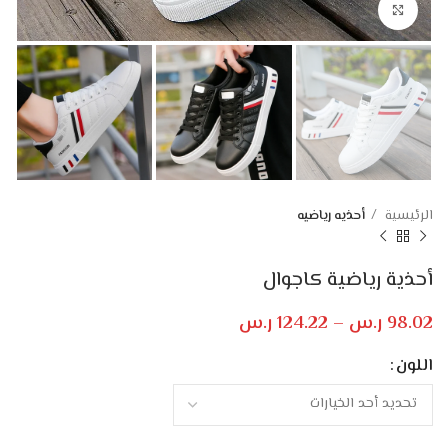
Click to enlarge
الرئيسية
أحذيه رياضيه
أحذية رياضية كاجوال
98.02
ر.س
–
124.22
ر.س
اللون