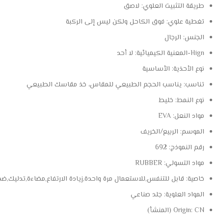
طريقة التثبيت العلوي:
لاصق
تغطية علوي:
فوق الكاحل ولكن ليس إلى الركبة
الجنس:
الرجال
Hign-المعنية الكيميائية:
لا أحد
نوع الأحذية:
الأساسية
تناسب:
يناسب الحجم الطبيعي للمقاس، خذ مقاسك الطبيعي
نوع النمط:
خليط
مواد النعل:
EVA
الموسم:
الربيع/الخريف
رقم النموذج:
692
مواد التسولي:
RUBBER
خاصية:
قابل للتنفس,للاستعمال مرة واحدة,زيادة الارتفاع,مضاءة,تدليك,ضد للماء,ماص للعرق,light,لباس
المواد العلوية:
جلد صناعي
CN (المنشأ)
Origin: