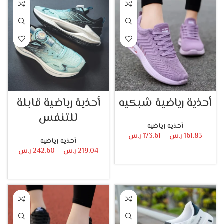
أحذية رياضية شبكيه
أحذية رياضية قابلة
للتنفس
أحذيه رياضيه
161.83
ر.س
–
173.61
ر.س
أحذيه رياضيه
219.04
ر.س
–
242.60
ر.س
تحديد أحد الخيارات
تحديد أحد الخيارات