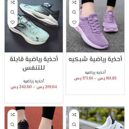
أحذية رياضية شبكيه
أحذية رياضية قابلة
للتنفس
أحذيه رياضيه
161.83
ر.س
–
173.61
ر.س
أحذيه رياضيه
219.04
ر.س
–
242.60
ر.س
تحديد أحد الخيارات
تحديد أحد الخيارات